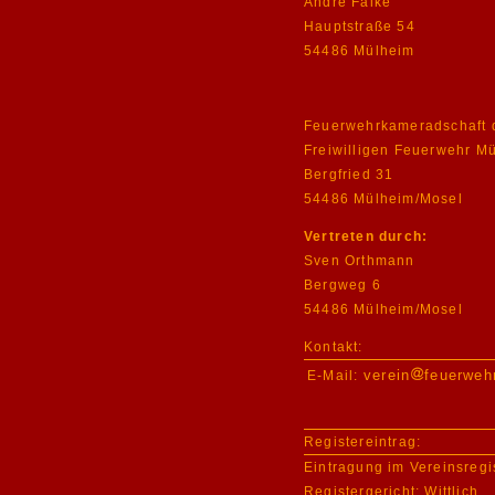
André Falke
Hauptstraße 54
54486 Mülheim
Feuerwehrkameradschaft 
Freiwilligen Feuerwehr Mü
Bergfried 31
54486 Mülheim/Mosel
Vertreten durch:
Sven Orthmann
Bergweg 6
54486 Mülheim/Mosel
Kontakt:
verein
feuerweh
E-Mail:
Registereintrag:
Eintragung im Vereinsregis
Registergericht: Wittlich