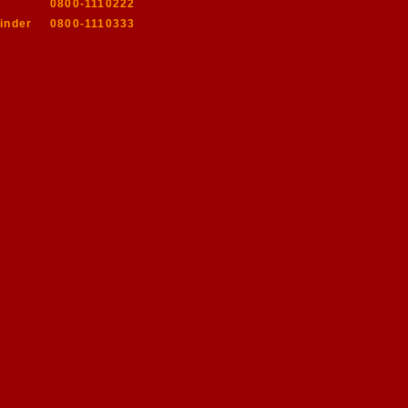
0800-1110222
inder
0800-1110333