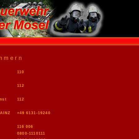
mmern
110
112
nst
112
MAINZ
+49 6131-19240
116 006
0800-1110111