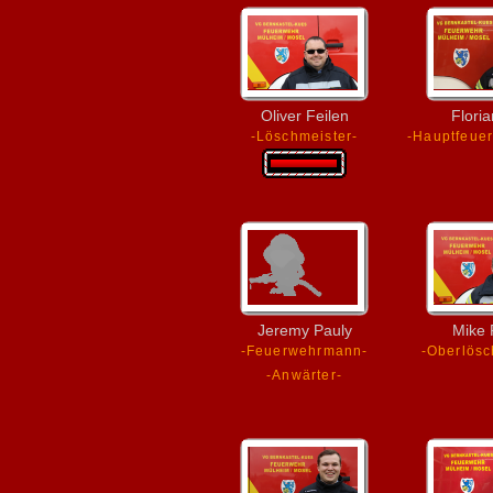
Oliver Feilen
Floria
-Löschmeister-
-Hauptfeue
Jeremy Pauly
Mike 
-Feuerwehrmann-
-Oberlösc
-Anwärter-