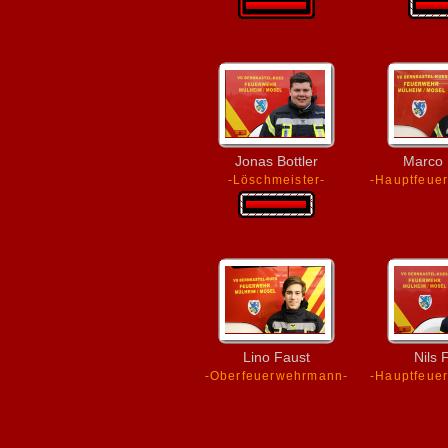
Jonas Bottler
Marco 
-Löschmeister-
-Hauptfeue
Lino Faust
Nils 
-Oberfeuerwehrmann-
-Hauptfeue