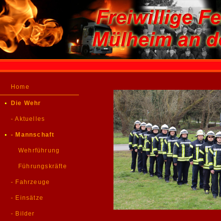
Home
Die Wehr
- Aktuelles
- Mannschaft
Wehrführung
Führungskräfte
- Fahrzeuge
- Einsätze
- Bilder