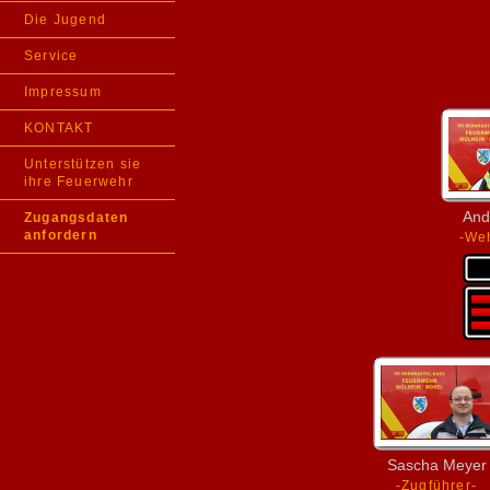
Die Jugend
Service
Impressum
KONTAKT
Unterstützen sie
ihre Feuerwehr
And
Zugangsdaten
anfordern
-Weh
Sascha Meyer
-Zugführer-