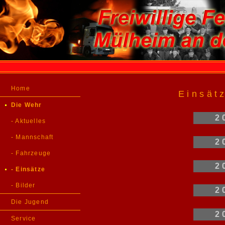
Home
Einsät
Die Wehr
2
- Aktuelles
- Mannschaft
2
- Fahrzeuge
2
- Einsätze
- Bilder
2
Die Jugend
2
Service