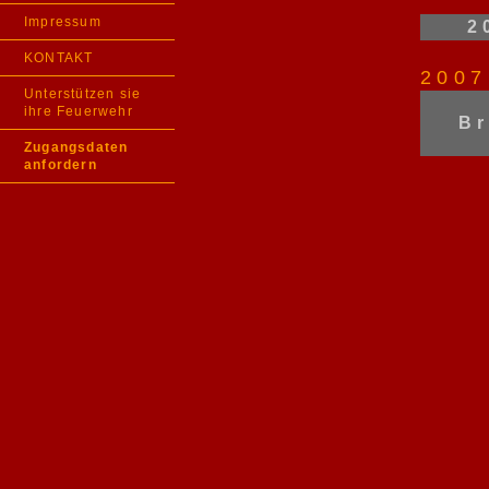
Impressum
2
KONTAKT
2007
Unterstützen sie
ihre Feuerwehr
B
Zugangsdaten
anfordern