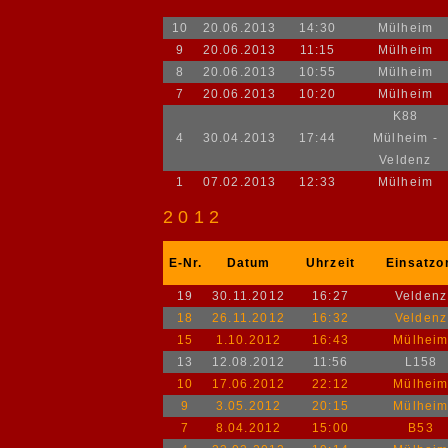
10
20.06.2013
14:30
Mülheim
9
20.06.2013
11:15
Mülheim
8
20.06.2013
10:55
Mülheim
7
20.06.2013
10:20
Mülheim
K88
4
30.04.2013
17:44
Mülheim -
Veldenz
1
07.02.2013
12:33
Mülheim
2012
E-Nr.
Datum
Uhrzeit
Einsatzo
19
30.11.2012
16:27
Veldenz
18
26.11.2012
16:32
Veldenz
15
1.10.2012
16:43
Mülhei
13
12.08.2012
11:56
L158
10
17.06.2012
22:12
Mülhei
9
3.05.2012
20:15
Mülhei
7
8.04.2012
15:00
B53