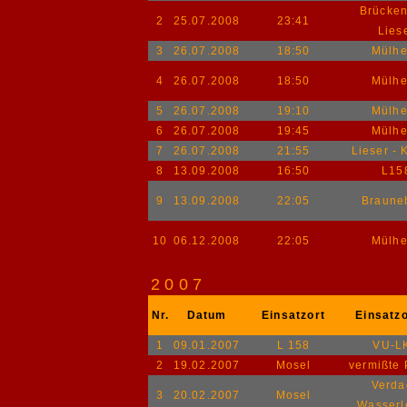
Brücken
2
25.07.2008
23:41
Lies
3
26.07.2008
18:50
Mülh
4
26.07.2008
18:50
Mülh
5
26.07.2008
19:10
Mülh
6
26.07.2008
19:45
Mülh
7
26.07.2008
21:55
Lieser - 
8
13.09.2008
16:50
L15
9
13.09.2008
22:05
Braune
10
06.12.2008
22:05
Mülh
2007
Nr.
Datum
Einsatzort
Einsatz
1
09.01.2007
L 158
VU-L
2
19.02.2007
Mosel
vermißte
Verda
3
20.02.2007
Mosel
Wasserl