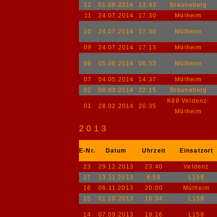
12
01.08.2014
13:43
Brauneberg
11
24.07.2014
17:30
Mülheim
10
24.07.2014
17:30
Mülheim
09
24.07.2014
17:13
Mülheim
08
05.06.2014
06:53
Mülheim
07
04.05.2014
14:37
Mülheim
02
06.03.2014
22:15
Brauneberg
K88 Veldenz-
01
28.02.2014
20:35
Mülheim
2013
E-Nr.
Datum
Uhrzeit
Einsatzort
23
29.12.2013
23:40
Veldenz
17
13.11.2013
8:59
L158
16
06.11.2013
20:00
Mülheim
15
01.10.2013
18:34
L158
14
07.09.2013
19:16
L158