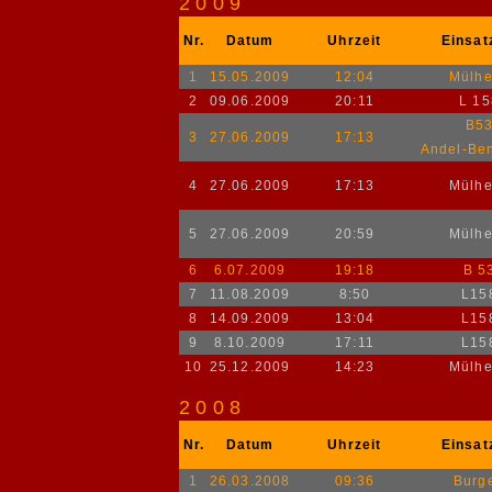
2009
Nr.
Datum
Uhrzeit
Einsat
1
15.05.2009
12:04
Mülh
2
09.06.2009
20:11
L 15
B5
3
27.06.2009
17:13
Andel-Ben
4
27.06.2009
17:13
Mülh
5
27.06.2009
20:59
Mülh
6
6.07.2009
19:18
B 5
7
11.08.2009
8:50
L15
8
14.09.2009
13:04
L15
9
8.10.2009
17:11
L15
10
25.12.2009
14:23
Mülh
2008
Nr.
Datum
Uhrzeit
Einsat
1
26.03.2008
09:36
Burg