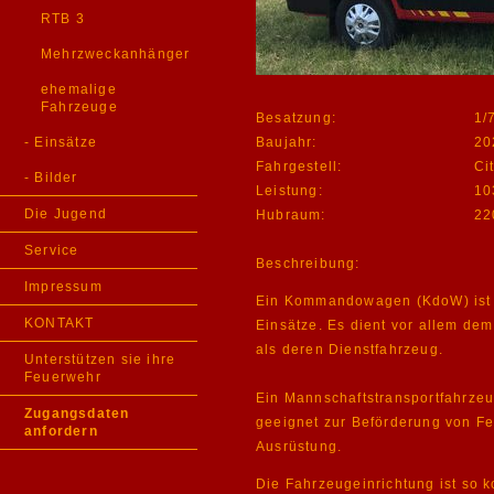
RTB 3
Mehrzweckanhänger
ehemalige
Fahrzeuge
Besatzung:
1/
- Einsätze
Baujahr:
20
Fahrgestell:
Ci
- Bilder
Leistung:
10
Die Jugend
Hubraum:
22
Service
Beschreibung:
Impressum
Ein Kommandowagen (KdoW) ist e
KONTAKT
Einsätze. Es dient vor allem de
als deren Dienstfahrzeug.
Unterstützen sie ihre
Feuerwehr
Ein Mannschaftstransportfahrzeu
Zugangsdaten
geeignet zur Beförderung von F
anfordern
Ausrüstung.
Die Fahrzeugeinrichtung ist so 