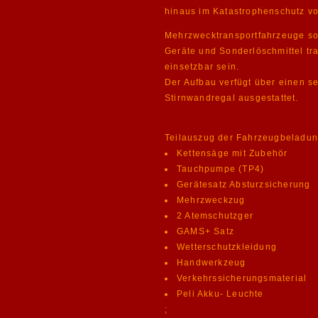
hinaus im Katastrophenschutz v
Mehrzwecktransportfahrzeuge so
Geräte
und Sonderlöschmittel tra
einsetzbar
sein.
Der Aufbau verfügt über einen s
Stirnwandregal ausgestattet.
Teilauszug der Fahrzeugbeladun
Kettensäge mit Zubehör
Tauchpumpe (TP4)
Gerätesatz Absturzsicherung
Mehrzweckzug
2 Atemschutzger
GAMS+ Satz
Wetterschutzkleidung
Handwerkzeug
Verkehrssicherungsmaterial
Peli Akku- Leuchte
;