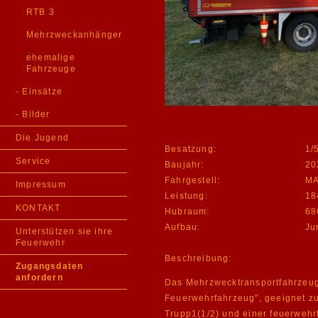
RTB 3
Mehrzweckanhänger
ehemalige
Fahrzeuge
- Einsätze
- Bilder
Die Jugend
Besatzung:
1/5
Service
Baujahr:
20
Fahrgestell:
MA
Impressum
Leistung:
18
KONTAKT
Hubraum:
68
Aufbau:
Ju
Unterstützen sie ihre
Feuerwehr
Beschreibung:
Zugangsdaten
anfordern
Das Mehrzwecktransportfahrzeug 
Feu
erwehr
fahrzeug", geeig
net z
Trupp
1
(1/2) und einer
feuer
wehr