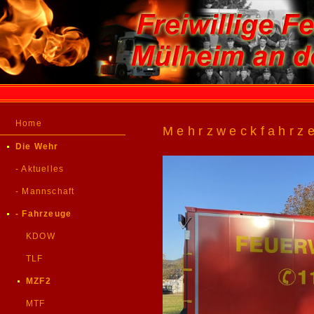
Home
Mehrzweckfahrz
Die Wehr
- Aktuelles
- Mannschaft
- Fahrzeuge
KDOW
TLF
MZF2
MTF